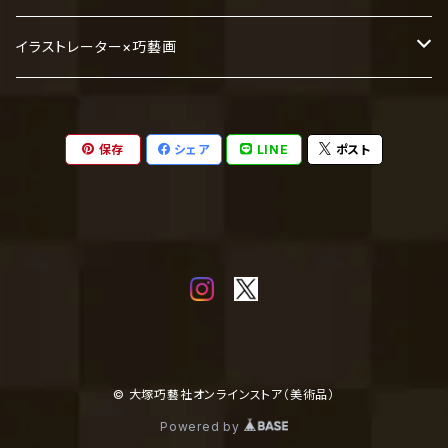
平山郁夫
イラストレーター×巧藝画
菱田春草
とびはち
保存
シェア
LINE
ポスト
速水御舟
前田青邨
その他
© 大塚巧藝社オンラインストア（美術品）
Powered by