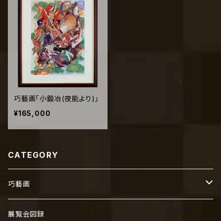
巧藝画「小鍛冶(夜能より)」
¥165,000
CATEGORY
巧藝画
横山大観
展覧会図録