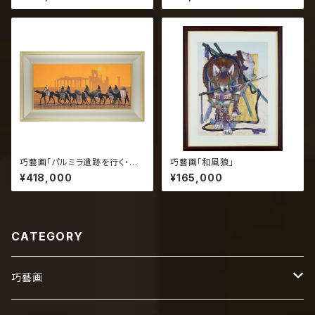
巧藝画「パルミラ遺跡を行く・朝」
巧藝画「和風狼」
（大）平山郁夫
¥418,000
¥165,000
CATEGORY
巧藝画