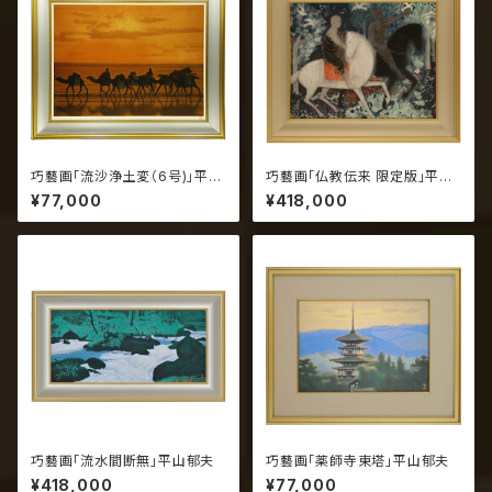
巧藝画「流沙浄土変（6号)」平山
巧藝画「仏教伝来 限定版」平山
郁夫
郁夫
¥77,000
¥418,000
巧藝画「流水間断無」平山郁夫
巧藝画「薬師寺東塔」平山郁夫
¥418,000
¥77,000