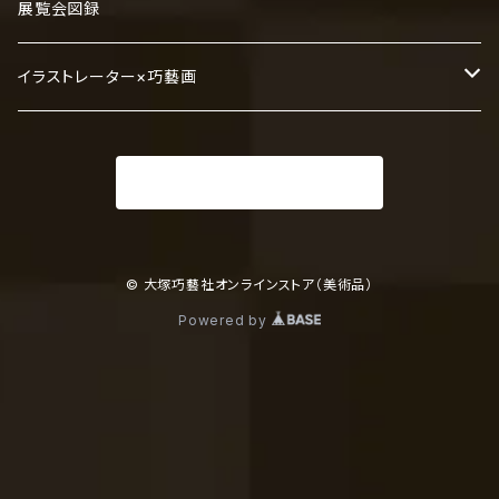
横山大観
展覧会図録
平山郁夫
イラストレーター×巧藝画
菱田春草
とびはち
商品一覧に戻る
速水御舟
前田青邨
© 大塚巧藝社オンラインストア（美術品）
Powered by
その他