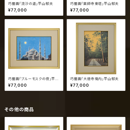
巧藝画「流沙の道」平山郁夫
巧藝画「薬師寺東塔」平山郁夫
¥77,000
¥77,000
巧藝画「ブルーモスクの夜」平山
巧藝画「大徳寺境内」平山郁夫
郁夫
¥77,000
¥77,000
その他の商品