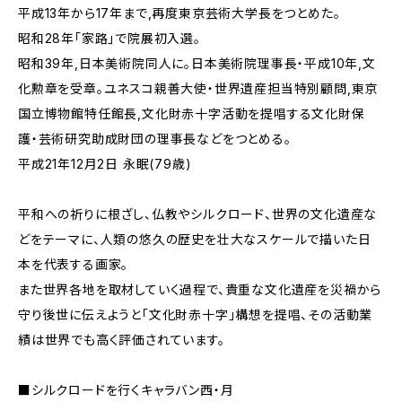
平成13年から17年まで,再度東京芸術大学長をつとめた。
昭和28年「家路」で院展初入選。
昭和39年,日本美術院同人に。日本美術院理事長・平成10年,文
化勲章を受章。ユネスコ親善大使・世界遺産担当特別顧問,東京
国立博物館特任館長,文化財赤十字活動を提唱する文化財保
護・芸術研究助成財団の理事長などをつとめる。
平成21年12月2日 永眠(79歳)
平和への祈りに根ざし、仏教やシルクロード、世界の文化遺産な
どをテーマに、人類の悠久の歴史を壮大なスケールで描いた日
本を代表する画家。
また世界各地を取材していく過程で、貴重な文化遺産を災禍から
守り後世に伝えようと「文化財赤十字」構想を提唱、その活動業
績は世界でも高く評価されています。
■シルクロードを行くキャラバン西・月