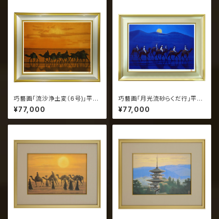
巧藝画「流沙浄土変（6号)」平山
巧藝画「月光流砂らくだ行」平山
郁夫
郁夫
¥77,000
¥77,000