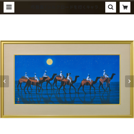
巧藝画「シルクロードを行くキャラバ
ン西・月」平山郁夫 | 大塚巧藝社オン
ラインストア（美術品）